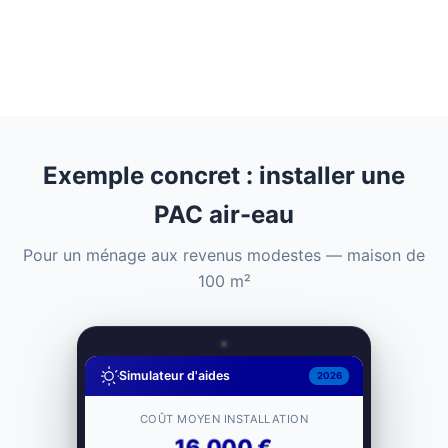
0% d'intérêts
TVA 5,5%
Exemple concret : installer une
PAC air-eau
Pour un ménage aux revenus modestes — maison de
100 m²
Simulateur d'aides
2026
COÛT MOYEN INSTALLATION
16 000 €