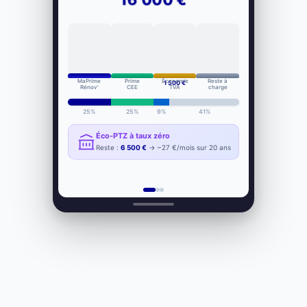
MaPrime
Prime
Économie
Reste à
4 000 €
4 000 €
1 500 €
6 500 €
Rénov'
CEE
TVA
charge
25%
25%
9%
41%
Éco-PTZ à taux zéro
Reste :
6 500 €
→ ~27 €/mois sur 20 ans