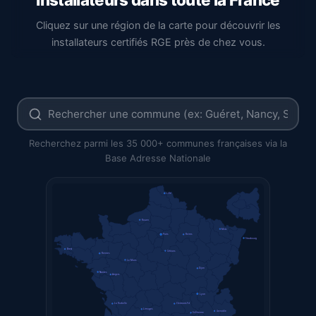
Cliquez sur une région de la carte pour découvrir les
installateurs certifiés RGE près de chez vous.
Recherchez parmi les 35 000+ communes françaises via la
Base Adresse Nationale
Lille
Rouen
Metz
Paris
Reims
Strasbourg
Brest
Orléans
Rennes
Le Mans
Dijon
Nantes
Angers
Lyon
La Rochelle
Clermont-Fd
Limoges
Grenoble
St-Étienne