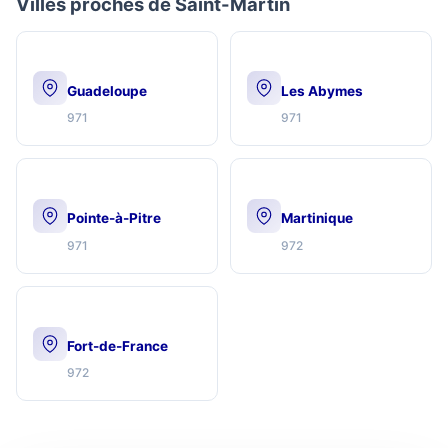
Villes proches de Saint-Martin
Guadeloupe
Les Abymes
971
971
Pointe-à-Pitre
Martinique
971
972
Fort-de-France
972