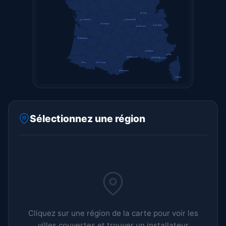
Lyon
La Rochelle
Clermont-Fd
Limoges
Grenoble
St-Étienne
Bordeaux
Avignon
Nice
Montpellier
Marseille
Toulon
Pau
Toulouse
Perpignan
Ajaccio
Sélectionnez une région
Cliquez sur une région de la carte pour voir les
villes couvertes et trouver un installateur