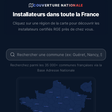
COUVERTURE NATIONALE
Installateurs dans toute la France
Cliquez sur une région de la carte pour découvrir les
installateurs certifiés RGE près de chez vous.
Recherchez parmi les 35 000+ communes françaises via la
Base Adresse Nationale
Lille
Rouen
Metz
Paris
Reims
Strasbourg
Brest
Orléans
Rennes
Le Mans
Dijon
Nantes
Angers