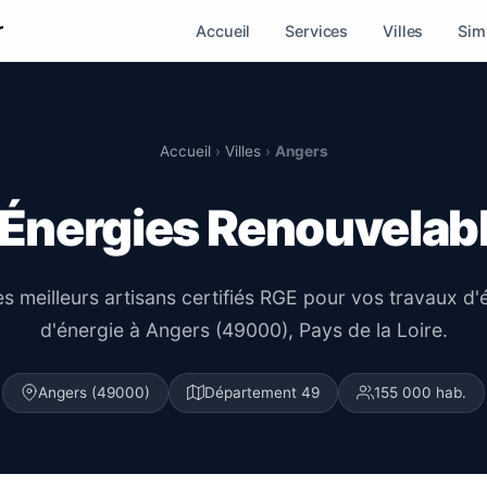
r
Accueil
Services
Villes
Sim
Accueil
›
Villes
›
Angers
r Énergies Renouvelab
es meilleurs artisans certifiés RGE pour vos travaux d
d'énergie à Angers (49000), Pays de la Loire.
Angers (49000)
Département 49
155 000 hab.