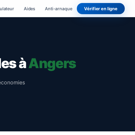
ulateur
Aides
Anti-arnaque
Vérifier en ligne
les à
Angers
'économies