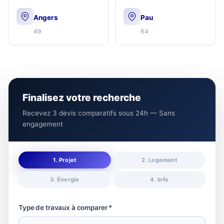
Angers
Pau
49
64
Finalisez votre recherche
Recevez 3 devis comparatifs sous 24h — Sans
engagement
1. Projet
2. Logement
3. Énergie
4. Info
Type de travaux à comparer *