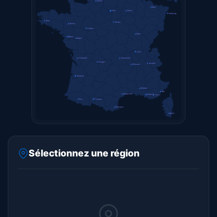
Rouen
Metz
Paris
Reims
Strasbourg
Brest
Orléans
Rennes
Le Mans
Dijon
Nantes
Angers
Lyon
La Rochelle
Clermont-Fd
Limoges
Grenoble
St-Étienne
Bordeaux
Avignon
Nice
Montpellier
Marseille
Toulon
Pau
Toulouse
Perpignan
Ajaccio
Sélectionnez une région