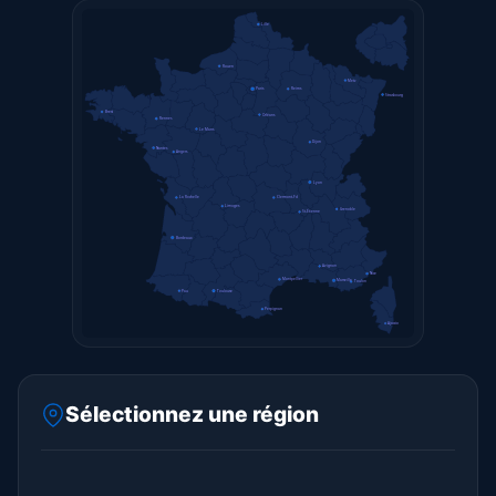
Lille
Rouen
Metz
Paris
Reims
Strasbourg
Brest
Orléans
Rennes
Le Mans
Dijon
Nantes
Angers
Lyon
La Rochelle
Clermont-Fd
Limoges
Grenoble
St-Étienne
Bordeaux
Avignon
Nice
Montpellier
Marseille
Toulon
Pau
Toulouse
Perpignan
Ajaccio
Sélectionnez une région