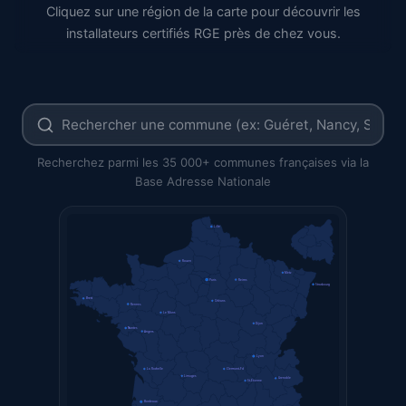
Cliquez sur une région de la carte pour découvrir les
installateurs certifiés RGE près de chez vous.
Recherchez parmi les 35 000+ communes françaises via la
Base Adresse Nationale
Lille
Rouen
Metz
Paris
Reims
Strasbourg
Brest
Orléans
Rennes
Le Mans
Dijon
Nantes
Angers
Lyon
La Rochelle
Clermont-Fd
Limoges
Grenoble
St-Étienne
Bordeaux