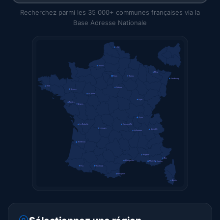
Recherchez parmi les 35 000+ communes françaises via la
Base Adresse Nationale
Lille
Rouen
Metz
Paris
Reims
Strasbourg
Brest
Orléans
Rennes
Le Mans
Dijon
Nantes
Angers
Lyon
La Rochelle
Clermont-Fd
Limoges
Grenoble
St-Étienne
Bordeaux
Avignon
Nice
Montpellier
Marseille
Toulon
Pau
Toulouse
Perpignan
Ajaccio