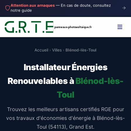
Attention aux arnaques
— En cas de doute, consultez
notre guide
panneaux-photovoltaique
.fr
Accueil
›
Villes
›
Blénod-lès-Toul
Installateur Énergies
Renouvelables à
Blénod-lès-
Toul
Trouvez les meilleurs artisans certifiés RGE pour
vos travaux d'économies d'énergie à Blénod-lès-
Toul (54113), Grand Est.